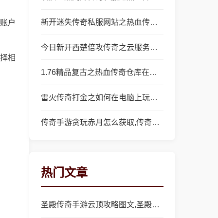
新开迷失传奇私服网站之热血传奇哪里可以卡怪
账户
今日新开西楚倍攻传奇之云服务器怎么做传奇私服
择相
1.76精品复古之热血传奇仓库在哪里
雷火传奇打金之如何在电脑上玩传奇私服
传奇手游贪玩赤月怎么获取,传奇手游贪玩赤月获取攻略
热门文章
圣殿传奇手游云顶攻略图文,圣殿传奇手游：云顶攻略图文