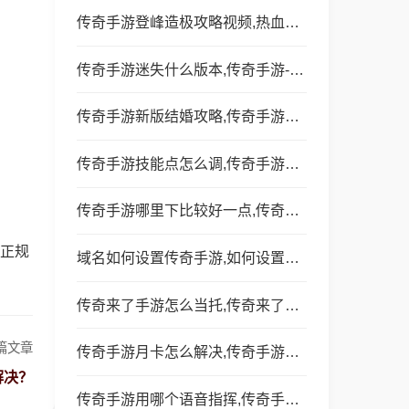
传奇手游登峰造极攻略视频,热血传奇：登峰造极攻略视频分享
传奇手游迷失什么版本,传奇手游-迷失什么版本？
传奇手游新版结婚攻略,传奇手游新版结婚攻略
传奇手游技能点怎么调,传奇手游技能点怎么调？
传奇手游哪里下比较好一点,传奇手游哪里下比较好？
正规
域名如何设置传奇手游,如何设置传奇手游的域名？
传奇来了手游怎么当托,传奇来了手游怎么当托？
篇文章
传奇手游月卡怎么解决,传奇手游月卡怎么解决？
解决？
传奇手游用哪个语音指挥,传奇手游，你用哪个语音指挥？