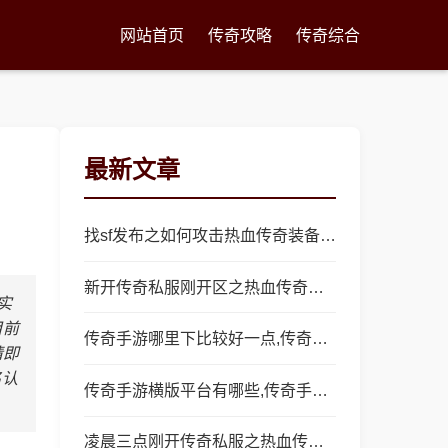
网站首页
传奇攻略
传奇综合
最新文章
找sf发布之如何攻击热血传奇装备合成
新开传奇私服刚开区之热血传奇怀旧版金矿卖多少
实
目前
传奇手游哪里下比较好一点,传奇手游哪里下比较好？
请即
名认
传奇手游横版平台有哪些,传奇手游：探讨横版平台有哪些
凌晨三点刚开传奇私服之热血传奇鸡肉卖哪里