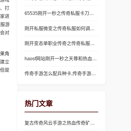
、打
65535刚开一秒之传奇私服卡刀怎么办
家进
私服游
刚开私服微变之传奇私服如何调整权限
会对
刚开变态单职业传奇之传奇私服为什么不给我双开
果角
haosf网站刚开一秒之天尊和热血传奇哪个好
建立
但是
传奇手游怎么配兵种卡,传奇手游中如何正确配备兵种卡？
热门文章
复古传奇风云手游之热血传奇矿石怎么合成