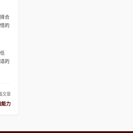
择合
怪的
任
适的
篇文章
战能力