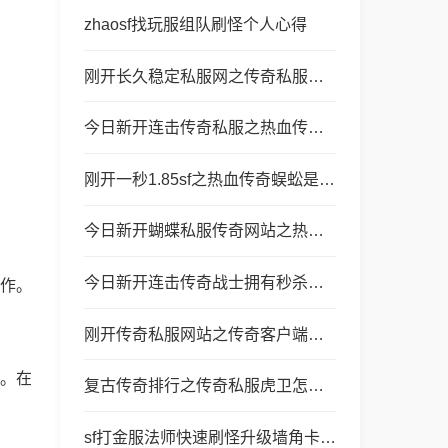
zhaosf找玩服组队刷怪个人心得
刚开长久稳定私服网之传奇私服怎么搞充值积分
今日新开连击传奇私服之热血传奇道士都有什么技能
刚开一秒1.85sf之热血传奇蜈蚣是多少级
今日新开蝴蝶私服传奇网站之热血传奇改名在哪里买
今日新开连击传奇战士拥有秒杀脆皮职业法师
作。
刚开传奇私服网站之传奇客户端玩私服下载哪个
。在
复古传奇排行之传奇私服虎卫怎么招不起来
sf打金服法师快速刷怪升级墙角卡位技巧