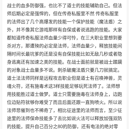
战士的血多防御强，也比不了道士的技能辅助自己。但法
师后期必定是强悍的，但在传奇私服里不然 传奇私服里
的法师出了几个高爆发的技能一个保护技能（魔法盾）之
外，并不像其它游戏那样有自保或者说逃跑的技能。大家
都知道传奇私服法师血量少得可怜，在三大职业里想到要
杀对方，那遭殃的必定是法师，法师血量少，释放技能间
隔时间长最坑爹的还是没有自保技能比如无敌几秒或者隐
身逃离还有加速之类的技能。在战士面前就是被战士蹂躏
的对象战士血量多不说。刺杀破魔法盾只要几刀就搞定。
道士法法师同样是远程攻击职业但是道士有召唤神兽，灵
魂火符，还有施毒术这3样技能足够玩死法师了。法师想
用技能胜过道士做梦。道士只需要施毒在法师身上，边跑
位边贴符就够你难受了而且后面还跟一直狗喷火。所以说
法师悲催到也不稀奇了，相比征途里的法师而言，至少征
途里的法师保命技能多了去比如说火法可以释放加强双防
的技能，提升自己百分之80的防御，还有电法的绝对零