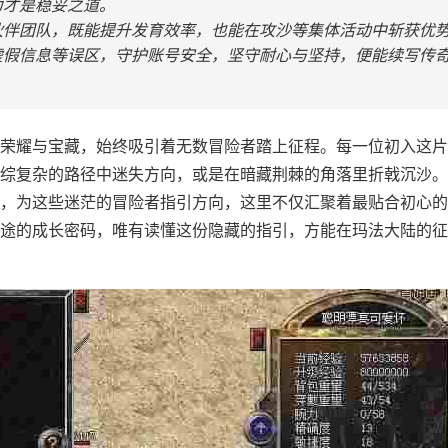
力才是稳妥之道。
伙伴团队，既能提升发育效率，也能在攻沙等集体活动中斩获优
虚假信息等误区，守护账号安全，坚守耐心与坚持，便能续写传
荣耀与宝藏，始终吸引着无数冒险者踏上征程。每一位初入这片
综复杂的路径中迷失方向，或是在暗藏荆棘的角落里折戟沉沙。
，为这些迷茫的冒险者指引方向，这里不仅汇聚着最贴合初心的
途的成长密码，唯有读懂这份隐藏的指引，方能在玛法大陆的征