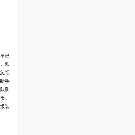
早已
，跟
忽视
新手
队刷
币。
级装