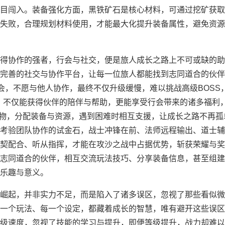
目闯入。装备强化方面，黑铁矿石是核心材料，可通过挖矿获取
失败，合理规划材料使用，才能最大化提升装备属性，避免资源
得协作的强者，行会与社交，便是旅人成长之路上不可或缺的助
完善的社交与协作平台，让每一位旅人都能找到志同道合的伙伴
会，不愿与他人协作，最终不仅升级缓慢，难以挑战高级BOSS
，不仅能获得伙伴的陪伴与帮助，更能享受行会带来的诸多福利
怪物，分配装备与资源，遇到困难时相互支援，让成长之路不再孤
考验团队协作的试金石，战士冲锋在前、法师远程输出、道士辅
契配合、听从指挥，才能在攻沙之战中占据优势，斩获荣耀与奖
志同道合的伙伴，相互交流玩法技巧、分享装备信息，甚至组建
乐趣与意义。
崛起，并非实力不足，而是陷入了诸多误区，忽视了那些看似微
一个玩法、每一个设定，都藏着成长的智慧，唯有避开这些误区
级速度，忽视了技能的学习与提升，即便等级提升，战力却难以