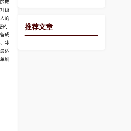
的成
升级
人的
推荐文章
感的
备成
、冰
最适
单刷