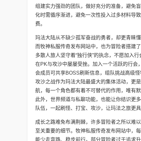
组建实力强劲的团队，做好充分的准备，避免盲
化时需循序渐进，避免一次性投入过多材料导致
费。
玛法大陆从不缺少孤军奋战的勇者，却更青睐懂
而牧神私服传奇发布网站中，也为冒险者搭建了
多散人旅人坚守着“独行侠”的执念，不愿加入行
在PK与攻沙中屡屡受挫。加入一个活跃的行会
会成员可共享BOSS刷新信息，组队挑战高级
攻沙之战作为玛法大陆最盛大的集体活动，更是
航，每一个角色都有着不可替代的作用，唯有默
此外，世界频道与私聊功能，也能让你结识更多
队伍，一起刷怪、打宝、攻沙，让玛法之旅更具
成长之路难免布满荆棘，许多冒险者之所以难以
至关重要的细节。牧神私服传奇发布网站中，每
能少走弯路、稳步前行。部分冒险者过于追求升