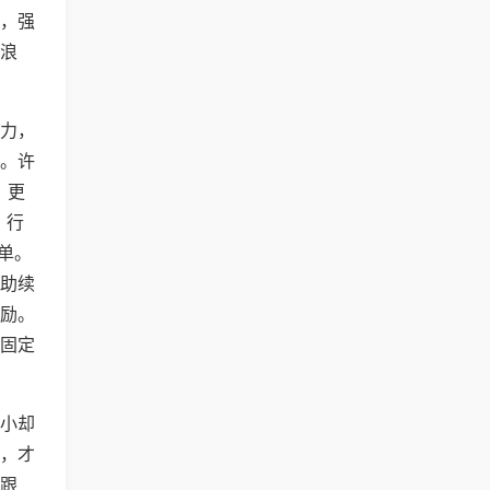
，强
浪
力，
。许
，更
，行
单。
助续
励。
固定
小却
，才
跟