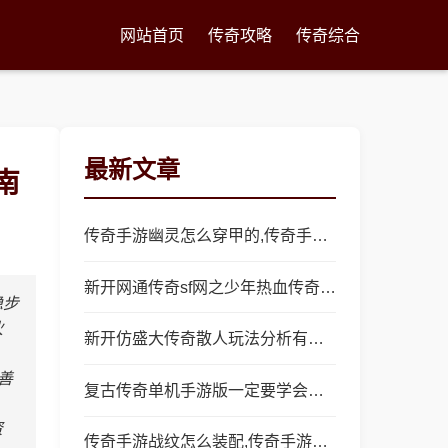
网站首页
传奇攻略
传奇综合
最新文章
南
传奇手游幽灵怎么穿甲的,传奇手游幽灵怎么穿甲？
新开网通传奇sf网之少年热血传奇网吧怎么玩
稳步
伙
新开仿盛大传奇散人玩法分析有优点也有缺点
善
复古传奇单机手游版一定要学会怎么配装
资
传奇手游战纹怎么装配,传奇手游战纹怎么装配？