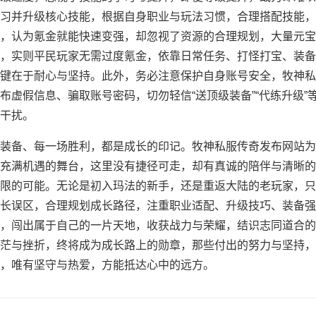
习并升级核心技能，根据自身职业与玩法习惯，合理搭配技能，
，认为氪金就能快速变强，却忽视了资源的合理规划，大量元宝
，实则平民玩家无需过度氪金，依靠日常任务、打怪打宝、装备
键在于耐心与坚持。此外，务必注意保护自身账号安全，牧神私
虚假信息、骗取账号密码，切勿轻信“送顶级装备”“代练升级”
干扰。
装备、每一场胜利，都是成长的印记。牧神私服传奇发布网站为
充满机遇的舞台，这里没有捷径可走，却有真诚的陪伴与清晰的
限的可能。无论是初入玛法的新手，还是重返大陆的老玩家，只
长误区，合理规划成长路径，注重职业适配、升级技巧、装备强
，闯出属于自己的一片天地，收获战力与荣耀，结识志同道合的
茫与挫折，终将成为成长路上的勋章，那些付出的努力与坚持，
，唯有坚守与热爱，方能抵达心中的远方。