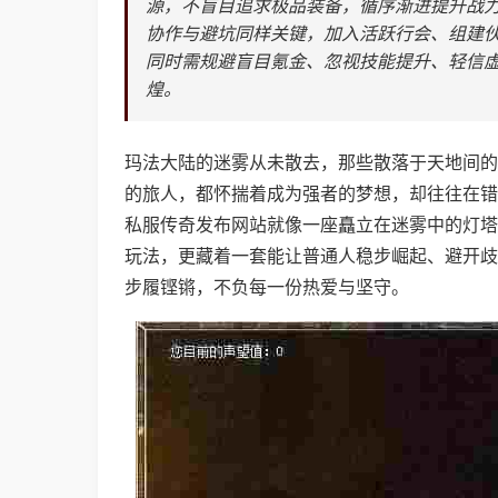
源，不盲目追求极品装备，循序渐进提升战
协作与避坑同样关键，加入活跃行会、组建
同时需规避盲目氪金、忽视技能提升、轻信
煌。
玛法大陆的迷雾从未散去，那些散落于天地间的
的旅人，都怀揣着成为强者的梦想，却往往在错
私服传奇发布网站就像一座矗立在迷雾中的灯塔
玩法，更藏着一套能让普通人稳步崛起、避开歧
步履铿锵，不负每一份热爱与坚守。