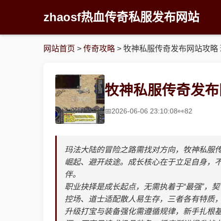
zhaosf热血传奇私服发布网站
网站首页
>
传奇攻略
>
牧神私服传奇发布网站攻略
牧神私服传奇发布
2026-06-06 23:10:08
82
玛法大陆的冒险之路需找对方向，牧神私服
崛起、避开歧途。成长核心在于立足自身，
伴。
职业抉择是成长起点，无需执着于“最强”，
控场、道士适配散人易生存，三者各有特质
升级打宝与装备强化需遵循规律，新手扎根