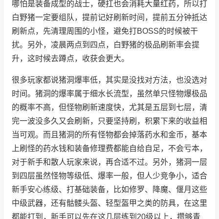
哪怕是装备成型的战士，硬扛也会消耗大量红药，所以打
白野猪一定要组队，提前记好刷新时间，提前五分钟抵达
刷新点，先清理周围的小怪，避免打BOSS的时候被干
扰。另外，凌晨两点到四点，白野猪的极品刷新率会提
升，这时候去蹲点，收获会更大。
很多玩家都说猪洞爆率低，其实是没找对方法，也没选对
时间。猪洞的爆率属于细水长流型，虽然单只怪物爆极品
的概率不高，但怪物刷新速度快，尤其是五层到七层，清
完一波没多久又会刷新，只要坚持刷，积累下来的收益相
当可观。而且猪洞的所有怪物都会掉落药水和金币，基本
上刷怪的药水钱和装备修理费都能自给自足，不会亏本，
对于新手和散人玩家来说，再合适不过。另外，猪洞一层
到四层虽然怪物等级低、爆率一般，但人少竞争小，适合
新手安心练级、打基础装备，比如修罗、降魔、偃月这些
中级武器，还有骷髅头盔、轻型盔甲之类的防具，在这里
都能打到，新手可以先在这几层练到20级以上，攒够青