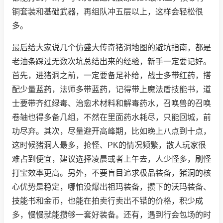
铜套装和基础武器，再组队冲五层以上，这样会轻松很
多。
最后给大家说几个仿盛大传奇猪洞地图的避坑指南，都是
老油条踩过无数次坑总结出来的经验，新手一定要记好。
首先，进猪洞之前，一定要备足补给，战士多带红药，搭
配少量蓝药，法师多带蓝药，记得带上魔法盾技能书，道
士要带齐红绿毒、治愈术材料和解毒药水，召唤兽的召唤
卷轴也得多备几组，不然在里面药水耗尽，只能回城，前
功尽弃。其次，尽量避开高峰期，比如晚上八点到十点，
这时候猪洞人最多，抢怪、PK的情况频繁，散人玩家很
难占到便宜，建议选择凌晨或者上午去，人少怪多，刷怪
打宝效率更高。另外，不要盲目追求极品装备，猪洞的核
心优势是稳定，哪怕没爆出祖玛装备，攒下的沃玛装备、
技能书和金币，也能在拍卖行卖出不错的价格，积少成
多，慢慢就能攒够一套好装备。还有，遇到行会包场的时