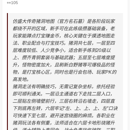
105
仿盛大传奇猪洞地图（官方名石墓）是各阶段玩家
都绕不开的区域，新手可在此练级攒基础装备，老
玩家能蹲点打宝赚金币，核心关键在于摸透地图走
法、职业配合与打宝技巧。猪洞共七层，一层至四
层难度较低、人少竞争小，适合新手练到20级以
上、攒齐青铜套装与基础武器；五层至七层难度提
升，怪物密度加大，且刷新白野猪等可爆极品的怪
物，是打宝核心区，同时也是行会包场、玩家PK的
高发地。
猪洞走法有明确技巧，无需记复杂坐标，依托经验
即可顺利通关。一层沿主通道右下走找二层入口，
二层贴左侧墙壁前行，三层右转沿右墙走，四层直
下到底再左转，六层牢记“左、上、上、上、左”口诀
可快速下至七层，避开迷宫绕圈的麻烦。各职业在
猪洞玩法各有侧重，法师适合在六层卡地形烧猪升