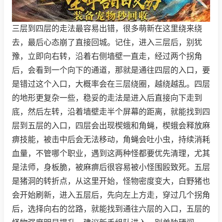
三层到四层的走法最容易出错，很多萌新在这里绕来绕
去，最后心态崩了直接回城。记住，进入三层后，别犹
豫，立即向右转，沿着右侧墙壁一直走，经过两个拐角
后，会看到一个向下的通道，那就是通往四层的入口，要
是错过这个入口，大概率会在三层绕圈，越绕越乱。四层
的地形更复杂一些，稳妥的走法是进入后直接向下走到
底，然后左转，沿着墙壁走半个屏幕的距离，就能找到四
层到五层的入口，四层会出现楔蛾和角蝇，楔蛾会释放麻
痹技能，被击中后会无法移动，角蝇会吐小虫，持续消耗
血量，不管哪个职业，遇到这两种怪都要优先清理，尤其
是法师，身板脆，被麻痹后很容易被小怪围殴致死。五层
是猪洞的转折点，从这里开始，怪物密度变大，白野猪也
会开始刷新，进入五层后，先向左上方走，穿过几个拐角
后，选择向右的岔路，就能找到通往六层的入口，五层的