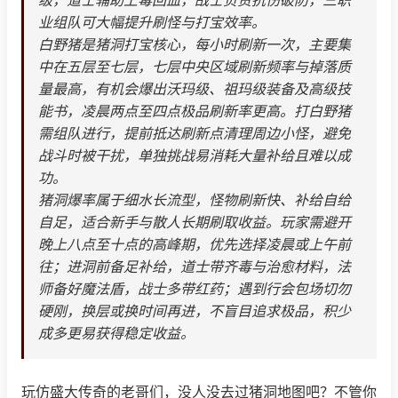
级，道士辅助上毒回血，战士负责抗伤破防，三职
业组队可大幅提升刷怪与打宝效率。
白野猪是猪洞打宝核心，每小时刷新一次，主要集
中在五层至七层，七层中央区域刷新频率与掉落质
量最高，有机会爆出沃玛级、祖玛级装备及高级技
能书，凌晨两点至四点极品刷新率更高。打白野猪
需组队进行，提前抵达刷新点清理周边小怪，避免
战斗时被干扰，单独挑战易消耗大量补给且难以成
功。
猪洞爆率属于细水长流型，怪物刷新快、补给自给
自足，适合新手与散人长期刷取收益。玩家需避开
晚上八点至十点的高峰期，优先选择凌晨或上午前
往；进洞前备足补给，道士带齐毒与治愈材料，法
师备好魔法盾，战士多带红药；遇到行会包场切勿
硬刚，换层或换时间再进，不盲目追求极品，积少
成多更易获得稳定收益。
玩仿盛大传奇的老哥们，没人没去过猪洞地图吧？不管你