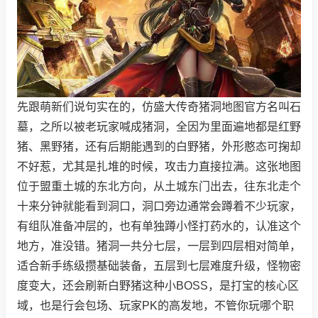
先跟萌新们说句实在的，仿盛大传奇猪洞地图官方名叫石
墓，之所以被老玩家喊成猪洞，全因为里面遍地都是红野
猪、黑野猪，还有后期能遇到的白野猪，外形憨态可掬却
不好惹，尤其是扎堆的时候，攻击力直接拉满。这张地图
位于盟重土城的东北方向，从土城东门出去，往东北走个
十来分钟就能看到洞口，洞口旁边通常会蹲着不少玩家，
有组队准备冲层的，也有单独蹲小怪打药水的，认准这个
地方，准没错。猪洞一共分七层，一层到四层相对简单，
适合新手练级攒基础装备，五层到七层难度升级，怪物密
度变大，还会刷新白野猪这种小BOSS，是打宝的核心区
域，也是行会包场、玩家PK的高发地，不管你玩哪个职