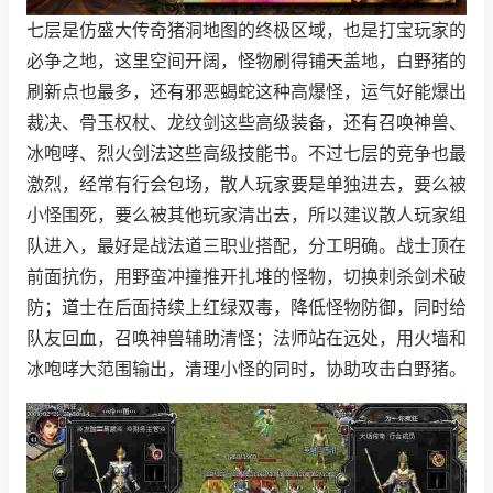
七层是仿盛大传奇猪洞地图的终极区域，也是打宝玩家的
必争之地，这里空间开阔，怪物刷得铺天盖地，白野猪的
刷新点也最多，还有邪恶蝎蛇这种高爆怪，运气好能爆出
裁决、骨玉权杖、龙纹剑这些高级装备，还有召唤神兽、
冰咆哮、烈火剑法这些高级技能书。不过七层的竞争也最
激烈，经常有行会包场，散人玩家要是单独进去，要么被
小怪围死，要么被其他玩家清出去，所以建议散人玩家组
队进入，最好是战法道三职业搭配，分工明确。战士顶在
前面抗伤，用野蛮冲撞推开扎堆的怪物，切换刺杀剑术破
防；道士在后面持续上红绿双毒，降低怪物防御，同时给
队友回血，召唤神兽辅助清怪；法师站在远处，用火墙和
冰咆哮大范围输出，清理小怪的同时，协助攻击白野猪。