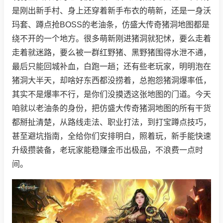
是刚出新手村、身上还穿着新手布衣的萌新，还是一身沃
玛套、蹲点抢BOSS的老油条，仿盛大传奇猪洞地图都是
绕不开的一个地方。很多萌新刚进猪洞就犯怵，要么走着
走着就迷路，要么被一群红野猪、黑野猪围得水泄不通，
最后只能回城补血，白跑一趟；还有些老玩家，明明泡在
猪洞大半天，却啥好东西都没捞着，总抱怨猪洞爆率低，
其实不是爆率不行，是你们没摸透这张地图的门道。今天
咱就以老油条的身份，把仿盛大传奇猪洞地图的所有干货
都掰扯清楚，从路线走法、职业打法，到打宝蹲点技巧，
甚至避坑指南，全给你们安排明白，照着玩，新手能快速
升级攒装备，老玩家能稳赚金币出极品，不浪费一点时
间。